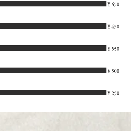
￥650
￥450
￥550
￥500
￥250