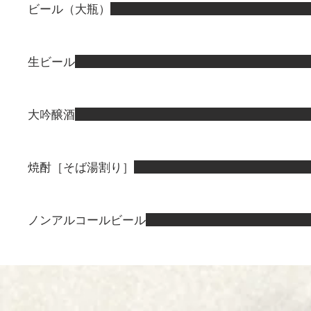
ビール（大瓶）
生ビール
大吟醸酒
焼酎［そば湯割り］
ノンアルコールビール